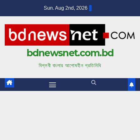
S
Sun. Aug 2nd, 2026
k
i
p
t
bdnewsnet.com.bd
o
c
বিপ্লবী বাংলার আপোষহীন প্রতিনিধি
o
n
t
e
n
t