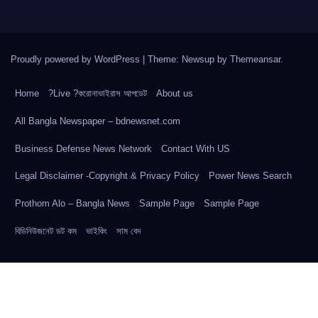
Proudly powered by WordPress
|
Theme: Newsup by
Themeansar
.
Home
?Live ?করোনাভাইরাস আপডেট
About us
All Bangla Newspaper – bdnewsnet.com
Business Defense News Network
Contact With US
Legal Disclaimer -Copyright & Privacy Policy
Power News Search
Prothom Alo – Bangla News
Sample Page
Sample Page
বিডিনিউজনেট ডট কম
ভাইকিং
সাম বেদ