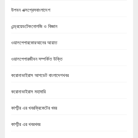
উপবন এক্সপ্রেসবাংলাদেশ
এন্ড্রয়েডটেকনোলজি ও বিজ্ঞান
ওয়ালপেপারকোরআনের আয়াত
ওয়ালপেপারজীবন সম্পর্কিত উক্তি
করোনাভাইরাস আপডেট বাংলাদেশখবর
করোনাভাইরাস মহামারি
কাশ্মীর এর খবরক্রিকেটের খবর
কাশ্মীর এর খবরখবর