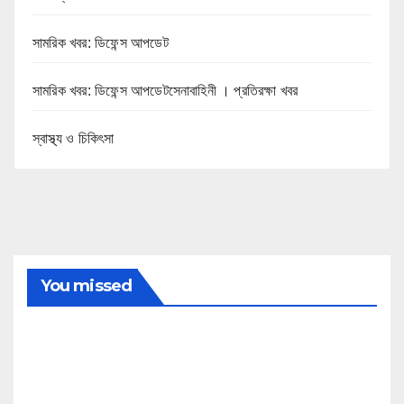
সামরিক খবর: ডিফেন্স আপডেট
সামরিক খবর: ডিফেন্স আপডেটসেনাবাহিনী । প্রতিরক্ষা খবর
স্বাস্থ্য ও চিকিৎসা
You missed