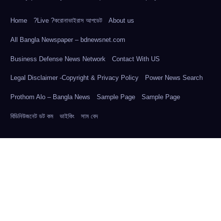
Home
?Live ?করোনাভাইরাস আপডেট
About us
All Bangla Newspaper – bdnewsnet.com
Business Defense News Network
Contact With US
Legal Disclaimer -Copyright & Privacy Policy
Power News Search
Prothom Alo – Bangla News
Sample Page
Sample Page
বিডিনিউজনেট ডট কম
ভাইকিং
সাম বেদ