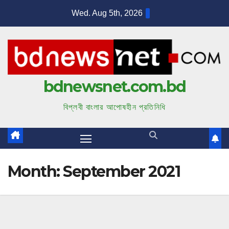
S
Wed. Aug 5th, 2026
k
i
p
t
bdnewsnet.com.bd
o
c
বিপ্লবী বাংলার আপোষহীন প্রতিনিধি
o
n
t
e
Month:
September 2021
n
t