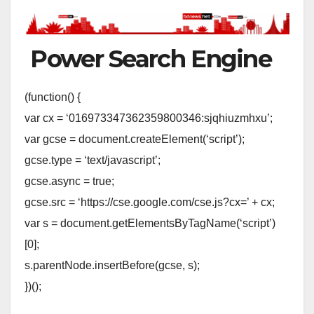
Power Search Engine
(function() {
var cx = ‘016973347362359800346:sjqhiuzmhxu’;
var gcse = document.createElement(‘script’);
gcse.type = ‘text/javascript’;
gcse.async = true;
gcse.src = ‘https://cse.google.com/cse.js?cx=’ + cx;
var s = document.getElementsByTagName(‘script’)
[0];
s.parentNode.insertBefore(gcse, s);
})();