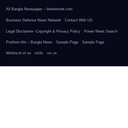
All Bangla Newspaper – bdnewsnet.com
Business Defense News Network
Contact With US
Legal Disclaimer -Copyright & Privacy Policy
Power News Search
Prothom Alo – Bangla News
Sample Page
Sample Page
বিডিনিউজনেট ডট কম
ভাইকিং
সাম বেদ