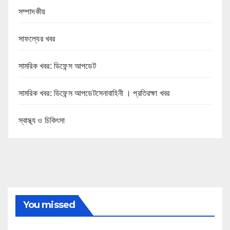
সম্পাদকীয়
সাফল্যের খবর
সামরিক খবর: ডিফেন্স আপডেট
সামরিক খবর: ডিফেন্স আপডেটসেনাবাহিনী । প্রতিরক্ষা খবর
স্বাস্থ্য ও চিকিৎসা
You missed