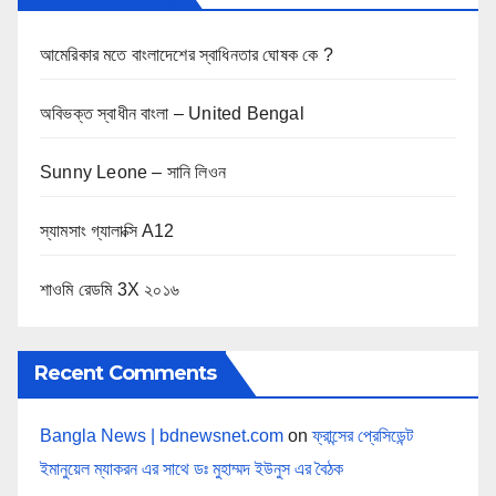
g
i
আমেরিকার মতে বাংলাদেশের স্বাধিনতার ঘোষক কে ?
n
অবিভক্ত স্বাধীন বাংলা – United Bengal
a
Sunny Leone – সানি লিওন
t
i
স্যামসাং গ্যালাক্সি A12
o
শাওমি রেডমি 3X ২০১৬
n
Recent Comments
Bangla News | bdnewsnet.com
on
ফ্রান্সের প্রেসিডেন্ট
ইমানুয়েল ম্যাকরন এর সাথে ডঃ মুহাম্মদ ইউনুস এর বৈঠক