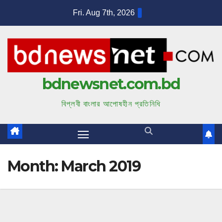
S
Fri. Aug 7th, 2026
k
i
p
t
bdnewsnet.com.bd
o
c
বিপ্লবী বাংলার আপোষহীন প্রতিনিধি
o
n
t
e
Month:
March 2019
n
t