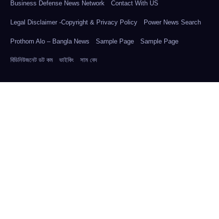
Business Defense News Network
Contact With US
Legal Disclaimer -Copyright & Privacy Policy
Power News Search
Prothom Alo – Bangla News
Sample Page
Sample Page
বিডিনিউজনেট ডট কম
ভাইকিং
সাম বেদ