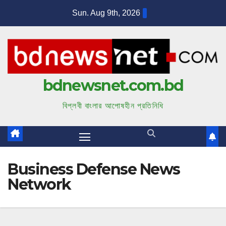
S
Sun. Aug 9th, 2026
k
i
p
t
bdnewsnet.com.bd
o
c
বিপ্লবী বাংলার আপোষহীন প্রতিনিধি
o
n
t
e
Business Defense News
n
Network
t