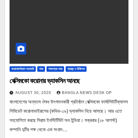
করোনাভাইরাস মহামারি
খবর
সাফল্যের খবর
স্বাস্থ্য ও চিকিৎসা
বেক্সিমকো করোনার ভ্যাকসিন আনছে
AUGUST 30, 2020
BANGLA NEWS DESK OP
বাংলাদেশের অন্যতম ঔষধ উৎপাদনকারী প্রতিষ্ঠান বেক্সিমকো ফার্মাসিউটিক্যালস
লিমিডেট করোনাভাইরাসের (কভিড-১৯) ভ্যাকসিন নিয়ে আসছে। আর এতে
সহযোগিতা করছে সিরাম ইনস্টিটিউট অব ইন্ডিয়া। শুক্রবার (২৮ আগস্ট)
কম্পানি দুটির পক্ষ থেকে এক সংবাদ…