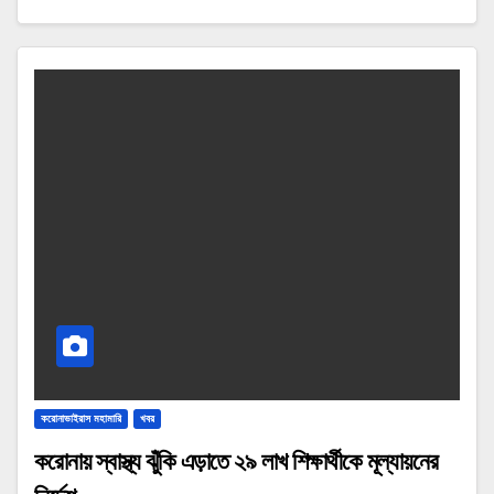
করোনাভাইরাস মহামারি
খবর
করোনায় স্বাস্থ্য ঝুঁকি এড়াতে ২৯ লাখ শিক্ষার্থীকে মূল্যায়নের