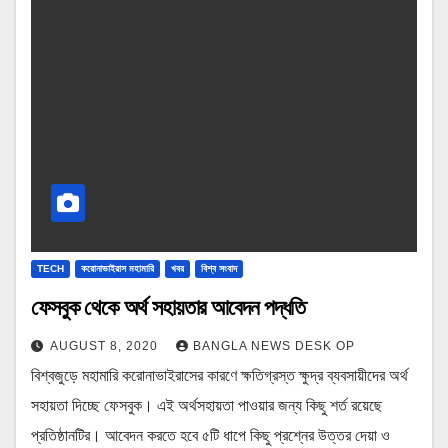
TECH
করোনাভাইরাস মহামারি
খবর
বিশ্ব সংবাদ
ফেসবুক থেকে অর্থ সহায়তার আবেদন পদ্ধতি
AUGUST 8, 2020
BANGLA NEWS DESK OP
বিশ্বজুড়ে মহামারি করোনাভাইরাসের কারণে ক্ষতিগ্রস্ত ক্ষুদ্র ব্যবসায়ীদের অর্থ
সহায়তা দিচ্ছে ফেসবুক। এই অর্থসহায়তা পাওয়ার জন্য কিছু শর্ত রয়েছে
প্রতিষ্ঠানটির। আবেদন করতে হবে ৫টি ধাপে কিছু প্রশ্নের উত্তর দেয়া ও