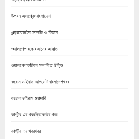
উপবন এক্সপ্রেসবাংলাদেশ
এন্ড্রয়েডটেকনোলজি ও বিজ্ঞান
ওয়ালপেপারকোরআনের আয়াত
ওয়ালপেপারজীবন সম্পর্কিত উক্তি
করোনাভাইরাস আপডেট বাংলাদেশখবর
করোনাভাইরাস মহামারি
কাশ্মীর এর খবরক্রিকেটের খবর
কাশ্মীর এর খবরখবর