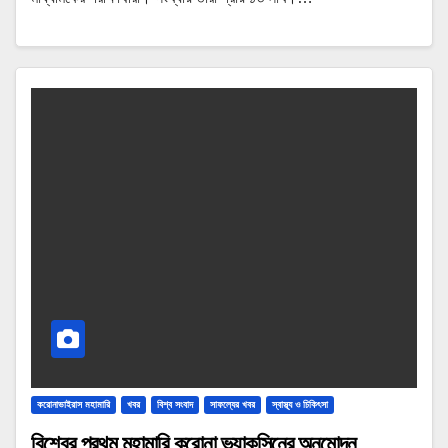
করোনাভাইরাস মহামারি
খবর
বিশ্ব সংবাদ
সাফল্যের খবর
স্বাস্থ্য ও চিকিৎসা
বিশ্বের প্রথম মহামারি করোনা ভ্যাকসিনের অনুমোদন