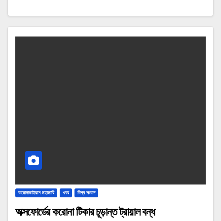
করোনাভাইরাস মহামারি
খবর
বিশ্ব সংবাদ
অক্সফোর্ডের করোনা টিকার চূড়ান্ত ট্রায়াল বন্ধ