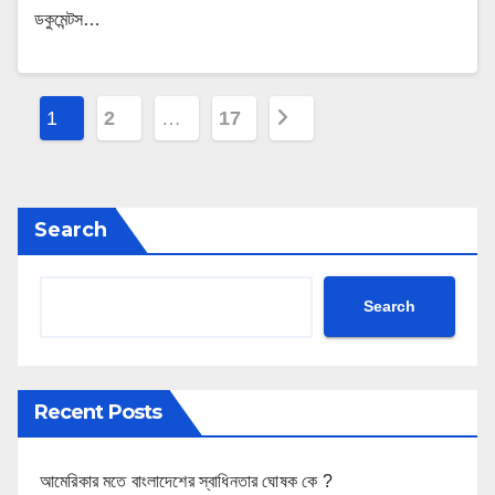
ডকুমেন্টস…
P
1
2
…
17
o
s
Search
t
s
Search
p
a
Recent Posts
g
i
আমেরিকার মতে বাংলাদেশের স্বাধিনতার ঘোষক কে ?