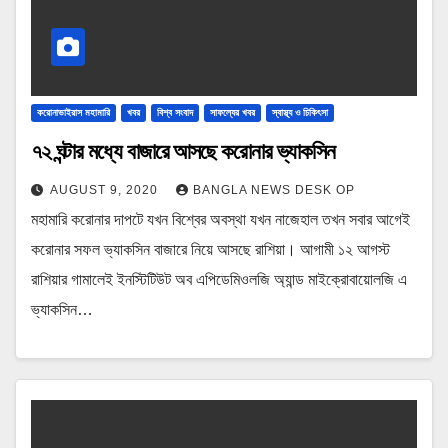
করোনাভাইরাস মহামারি
খবর
বিশ্ব সংবাদ
সাফল্যের খবর
স্বাস্থ্য ও চিকিৎসা
৭২ ঘন্টার মধ্যে বাজারে আসছে করোনার ভ্যাকসিন
AUGUST 9, 2020
BANGLA NEWS DESK OP
মহামারি করোনার দাপটে যখন বিশ্বের অবস্থা যখন নাজেহাল তখন সবার আগেই
করোনার সফল ভ্যাকসিন বাজারে নিয়ে আসছে রাশিয়া। আগামী ১২ আগস্ট
রাশিয়ার গামালেই ইনস্টিটিউট অব এপিডেমিওলজি অ্যান্ড মাইক্রোবায়োলজি এ
ভ্যাকসিন…