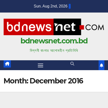
S
Sun. Aug 2nd, 2026
k
i
p
t
bdnewsnet.com.bd
o
c
বিপ্লবী বাংলার আপোষহীন প্রতিনিধি
o
n
t
e
Month:
December 2016
n
t