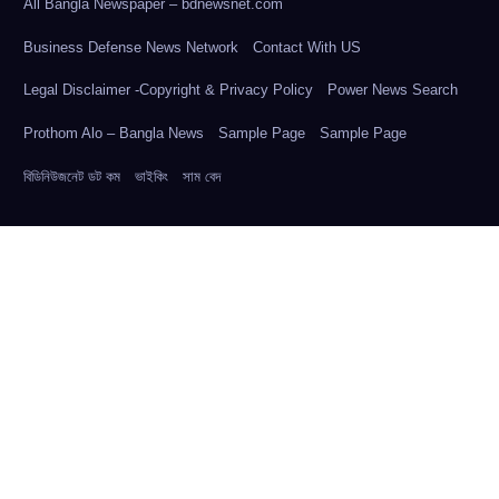
All Bangla Newspaper – bdnewsnet.com
Business Defense News Network
Contact With US
Legal Disclaimer -Copyright & Privacy Policy
Power News Search
Prothom Alo – Bangla News
Sample Page
Sample Page
বিডিনিউজনেট ডট কম
ভাইকিং
সাম বেদ