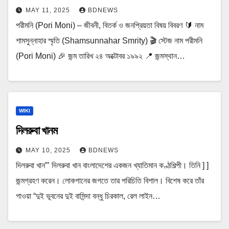
MAY 11, 2025
BDNEWS
পরীমনি (Pori Moni) – জীবনী, বিতর্ক ও জনপ্রিয়তা বিষয় বিবরণ 🔰 নাম
শামসুন্নাহার স্মৃতি (Shamsunnahar Smrity) 🎬 স্টেজ নাম পরীমনি
(Pori Moni) 🎉 জন্ম তারিখ ২৪ অক্টোবর ১৯৯২ 📍 জন্মস্থান…
WIKI
দিলরুবা খানম
MAY 10, 2025
BDNEWS
দিলরুবা খান”’ দিলরুবা খান বাংলাদেশের একজন খ্যাতিমান কণ্ঠশিল্পী। তিনি ] ]
জন্মগ্রহণ করেন। লোকগানের জগতে তার পরিচিতি বিশাল। বিশেষ করে তাঁর
গাওয়া “দুই ভূবনের দুই বাসিন্দা বন্ধু চিরকাল, রেল লাইন…