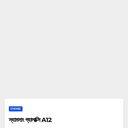
PHONE
স্যামসাং গ্যালাক্সি A12