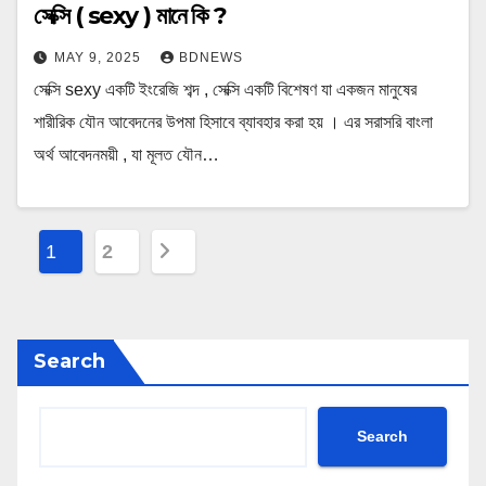
সেক্সি ( sexy ) মানে কি ?
MAY 9, 2025
BDNEWS
সেক্সি sexy একটি ইংরেজি শব্দ , সেক্সি একটি বিশেষণ যা একজন মানুষের
শারীরিক যৌন আবেদনের উপমা হিসাবে ব্যাবহার করা হয় । এর সরাসরি বাংলা
অর্থ আবেদনময়ী , যা মূলত যৌন…
P
1
2
o
s
Search
t
s
Search
p