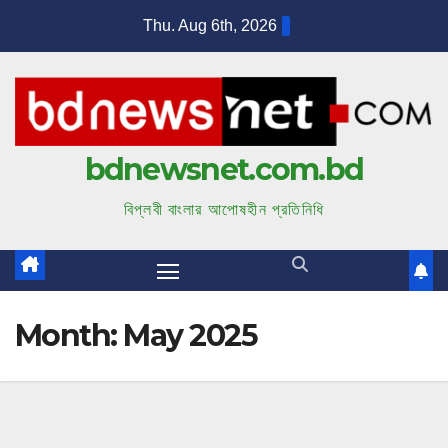
S
Thu. Aug 6th, 2026
k
i
p
t
bdnewsnet.com.bd
o
c
বিপ্লবী বাংলার আপোষহীন প্রতিনিধি
o
n
t
e
Month:
May 2025
n
t