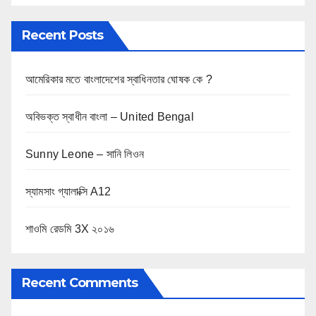
a
Recent Posts
g
i
আমেরিকার মতে বাংলাদেশের স্বাধিনতার ঘোষক কে ?
n
অবিভক্ত স্বাধীন বাংলা – United Bengal
a
Sunny Leone – সানি লিওন
t
i
স্যামসাং গ্যালাক্সি A12
o
শাওমি রেডমি 3X ২০১৬
n
Recent Comments