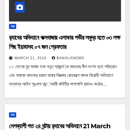
খবর
র‌্যাবের অভিযানে কক্সবাজার এলাকার গভীর সমুদ্র হতে ০৩ লক্ষ
পিছ ইয়াবাসহ ০৭ জন গ্রেফতার
MARCH 21, 2016
BANGLANEWS
১। দেশের যুব সমাজ তথা নতুন প্রজন্ম’কে মাদকের নীল দংশন হতে পরিত্রান
এবং সমাজে মাদকের ভয়াল থাবার বিসত্মার রোধকল্পে মাদক বিরোধী অভিযানে
অন্যান্য আইন শৃঙ্খলা রÿাকারী বাহিনীর পাশাপাশি র‌্যাবও কঠোর…
খবর
দেশব্যাপী গত ২৪ ঘন্টায় র‌্যাবের অভিযানে 21 March