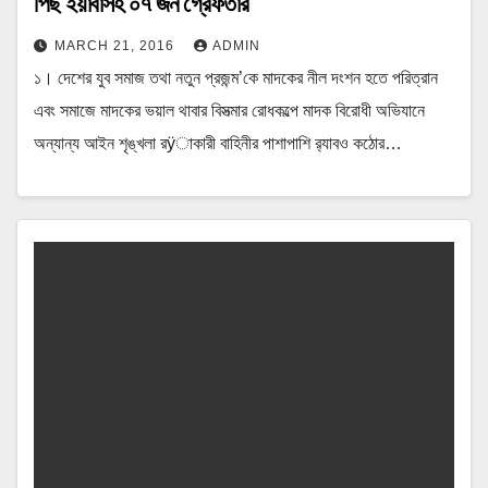
পিছ ইয়াবাসহ ০৭ জন গ্রেফতার
MARCH 21, 2016
ADMIN
১। দেশের যুব সমাজ তথা নতুন প্রজন্ম’কে মাদকের নীল দংশন হতে পরিত্রান
এবং সমাজে মাদকের ভয়াল থাবার বিসত্মার রোধকল্পে মাদক বিরোধী অভিযানে
অন্যান্য আইন শৃঙ্খলা রÿাকারী বাহিনীর পাশাপাশি র‌্যাবও কঠোর…