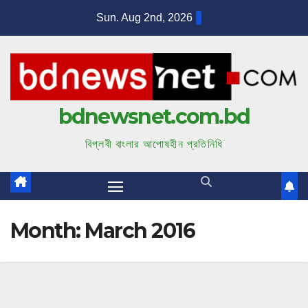
S
Sun. Aug 2nd, 2026
k
i
p
t
bdnewsnet.com.bd
o
c
বিপ্লবী বাংলার আপোষহীন প্রতিনিধি
o
n
t
e
Month:
March 2016
n
t