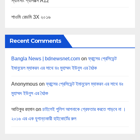
i
স্যামসাং গ্যালাক্সি A12
o
শাওমি রেডমি 3X ২০১৬
n
Recent Comments
Bangla News | bdnewsnet.com
on
ফ্রান্সের প্রেসিডেন্ট
ইমানুয়েল ম্যাকরন এর সাথে ডঃ মুহাম্মদ ইউনুস এর বৈঠক
Anonymous
on
ফ্রান্সের প্রেসিডেন্ট ইমানুয়েল ম্যাকরন এর সাথে ডঃ
মুহাম্মদ ইউনুস এর বৈঠক
আতিকুর রহমান
on
চাইলেই পুলিশ আপনাকে গ্রেফতার করতে পাড়বে না ।
২০১৬ এর এক যুগান্তকারী হাইকোর্টের রুল