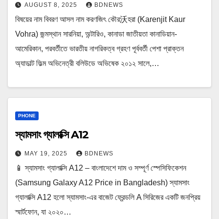
AUGUST 8, 2025
BDNEWS
বিষয়ের নাম বিবরণ আসল নাম করণজিৎ কৌর沃হরা (Karenjit Kaur
Vohra) জন্মস্থান সারনিয়া, অন্টারিও, কানাডা জাতীয়তা কানাডিয়ান-
আমেরিকান, পরবর্তীতে ভারতীয় নাগরিকত্ব গ্রহণ পূর্ববর্তী পেশা প্রাক্তন
অ্যাডাল্ট ফিল্ম অভিনেত্রী বলিউডে অভিষেক ২০১২ সালে,…
PHONE
স্যামসাং গ্যালাক্সি A12
MAY 19, 2025
BDNEWS
📱 স্যামসাং গ্যালাক্সি A12 – বাংলাদেশে দাম ও সম্পূর্ণ স্পেসিফিকেশন
(Samsung Galaxy A12 Price in Bangladesh) স্যামসাং
গ্যালাক্সি A12 হলো স্যামসাং-এর বাজেট ফ্রেন্ডলি A সিরিজের একটি জনপ্রিয়
স্মার্টফোন, যা ২০২০…