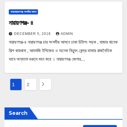
খবরনারায়ণগঞ্জ সংসদীয় আসন
নারায়ণগঞ্জ- ৪
DECEMBER 5, 2018
ADMIN
নারায়ণগঞ্জ-৪ নারায়ণগঞ্জ চার সংসদীয় আসনে ঢাকা চিটাগং সড়ক , হাজার খানেক
শিল্প কারখানা , আদমজি ইপিজেড ও অনেক বিদ্যুূৎ কেন্দ্র থাকায় রাজনৈতিক
ভাবে অন্যতম গুরত্ব বহন করে । নারায়ণগঞ্জ জেলার…
P
1
2
o
s
Search
t