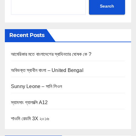
s
Search
p
a
Recent Posts
g
i
আমেরিকার মতে বাংলাদেশের স্বাধিনতার ঘোষক কে ?
n
অবিভক্ত স্বাধীন বাংলা – United Bengal
a
Sunny Leone – সানি লিওন
t
i
স্যামসাং গ্যালাক্সি A12
o
শাওমি রেডমি 3X ২০১৬
n