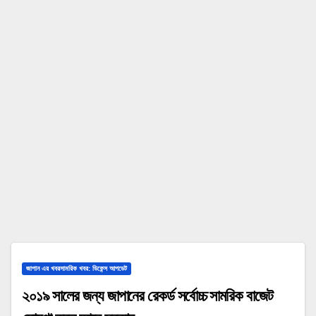
জাপান এর খবরসামরিক খবর: ডিফেন্স আপডেট
২০১৯ সালের জন্য জাপানের রেকর্ড সর্বোচ্চ সামরিক বাজেট