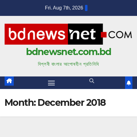
S
Fri. Aug 7th, 2026
k
i
p
t
bdnewsnet.com.bd
o
c
বিপ্লবী বাংলার আপোষহীন প্রতিনিধি
o
n
t
e
Month:
December 2018
n
t