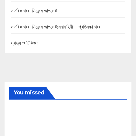
সামরিক খবর: ডিফেন্স আপডেট
সামরিক খবর: ডিফেন্স আপডেটসেনাবাহিনী । প্রতিরক্ষা খবর
স্বাস্থ্য ও চিকিৎসা
You missed