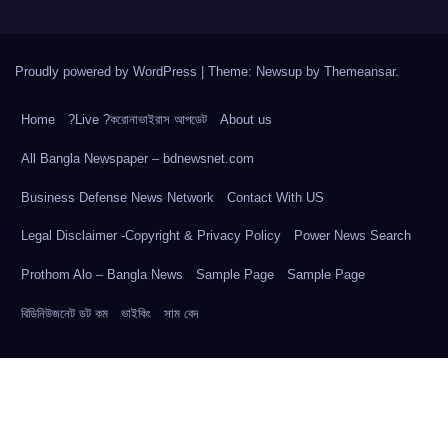
Proudly powered by WordPress
|
Theme: Newsup by
Themeansar
.
Home
?Live ?করোনাভাইরাস আপডেট
About us
All Bangla Newspaper – bdnewsnet.com
Business Defense News Network
Contact With US
Legal Disclaimer -Copyright & Privacy Policy
Power News Search
Prothom Alo – Bangla News
Sample Page
Sample Page
বিডিনিউজনেট ডট কম
ভাইকিং
সাম বেদ