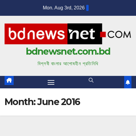
S
Mon. Aug 3rd, 2026
k
i
p
t
bdnewsnet.com.bd
o
c
বিপ্লবী বাংলার আপোষহীন প্রতিনিধি
o
n
t
e
Month:
June 2016
n
t