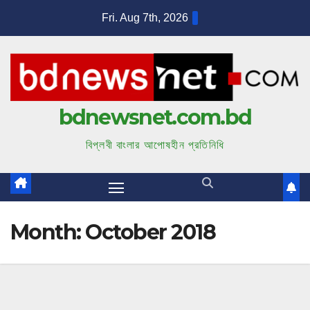
S
Fri. Aug 7th, 2026
k
i
p
t
bdnewsnet.com.bd
o
c
বিপ্লবী বাংলার আপোষহীন প্রতিনিধি
o
n
t
e
Month:
October 2018
n
t