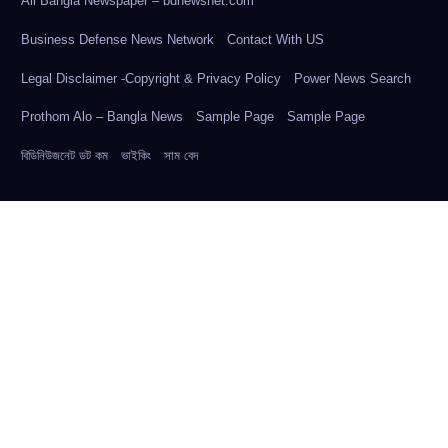
All Bangla Newspaper – bdnewsnet.com
Business Defense News Network
Contact With US
Legal Disclaimer -Copyright & Privacy Policy
Power News Search
Prothom Alo – Bangla News
Sample Page
Sample Page
বিডিনিউজনেট ডট কম
ভাইকিং
সাম বেদ