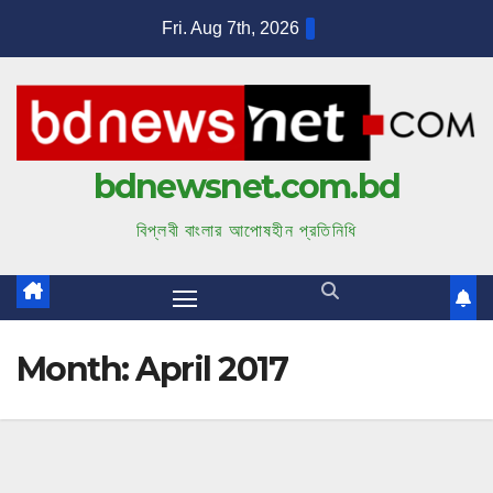
S
Fri. Aug 7th, 2026
k
i
p
t
bdnewsnet.com.bd
o
c
বিপ্লবী বাংলার আপোষহীন প্রতিনিধি
o
n
t
e
Month:
April 2017
n
t