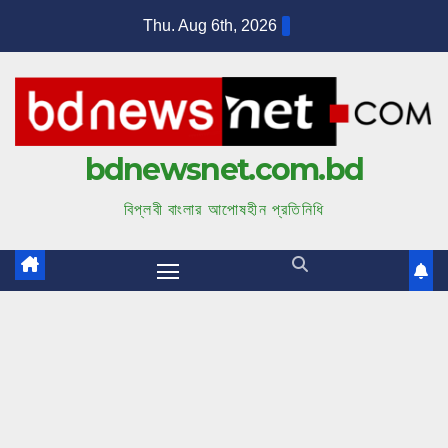
S
Thu. Aug 6th, 2026
k
i
p
t
bdnewsnet.com.bd
o
c
বিপ্লবী বাংলার আপোষহীন প্রতিনিধি
o
n
t
e
n
t