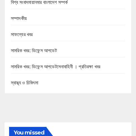
বিশ্ব সংবাদমায়ানমার বাংলাদেশ সম্পর্ক
সম্পাদকীয়
সাফল্যের খবর
সামরিক খবর: ডিফেন্স আপডেট
সামরিক খবর: ডিফেন্স আপডেটসেনাবাহিনী । প্রতিরক্ষা খবর
স্বাস্থ্য ও চিকিৎসা
You missed