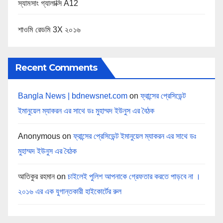
স্যামসাং গ্যালাক্সি A12
শাওমি রেডমি 3X ২০১৬
Recent Comments
Bangla News | bdnewsnet.com
on
ফ্রান্সের প্রেসিডেন্ট
ইমানুয়েল ম্যাকরন এর সাথে ডঃ মুহাম্মদ ইউনুস এর বৈঠক
Anonymous
on
ফ্রান্সের প্রেসিডেন্ট ইমানুয়েল ম্যাকরন এর সাথে ডঃ
মুহাম্মদ ইউনুস এর বৈঠক
আতিকুর রহমান
on
চাইলেই পুলিশ আপনাকে গ্রেফতার করতে পাড়বে না ।
২০১৬ এর এক যুগান্তকারী হাইকোর্টের রুল