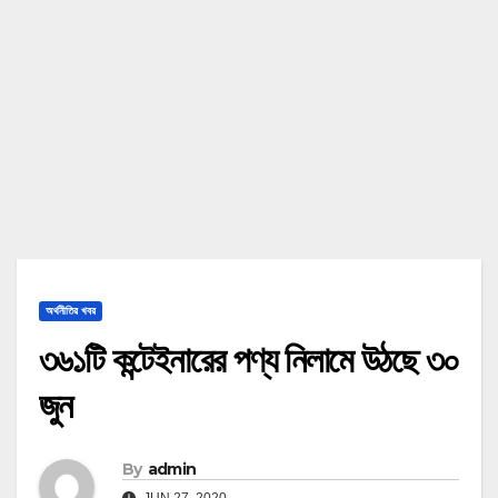
অর্থনীতির খবর
৩৬১টি কন্টেইনারের পণ্য নিলামে উঠছে ৩০
জুন
By
admin
JUN 27, 2020