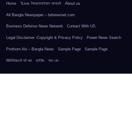
Home
?Live ?করোনাভাইরাস আপডেট
About us
All Bangla Newspaper – bdnewsnet.com
Business Defense News Network
Contact With US
Legal Disclaimer -Copyright & Privacy Policy
Power News Search
Prothom Alo – Bangla News
Sample Page
Sample Page
বিডিনিউজনেট ডট কম
ভাইকিং
সাম বেদ