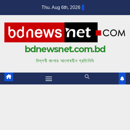
S
Thu. Aug 6th, 2026
k
i
p
t
bdnewsnet.com.bd
o
c
বিপ্লবী বাংলার আপোষহীন প্রতিনিধি
o
n
t
e
n
t