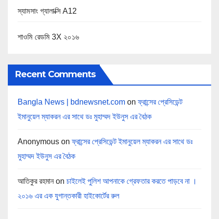
স্যামসাং গ্যালাক্সি A12
শাওমি রেডমি 3X ২০১৬
Recent Comments
Bangla News | bdnewsnet.com
on
ফ্রান্সের প্রেসিডেন্ট
ইমানুয়েল ম্যাকরন এর সাথে ডঃ মুহাম্মদ ইউনুস এর বৈঠক
Anonymous
on
ফ্রান্সের প্রেসিডেন্ট ইমানুয়েল ম্যাকরন এর সাথে ডঃ
মুহাম্মদ ইউনুস এর বৈঠক
আতিকুর রহমান
on
চাইলেই পুলিশ আপনাকে গ্রেফতার করতে পাড়বে না ।
২০১৬ এর এক যুগান্তকারী হাইকোর্টের রুল