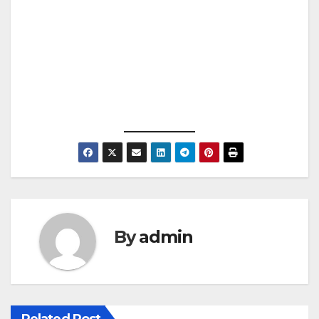
By
admin