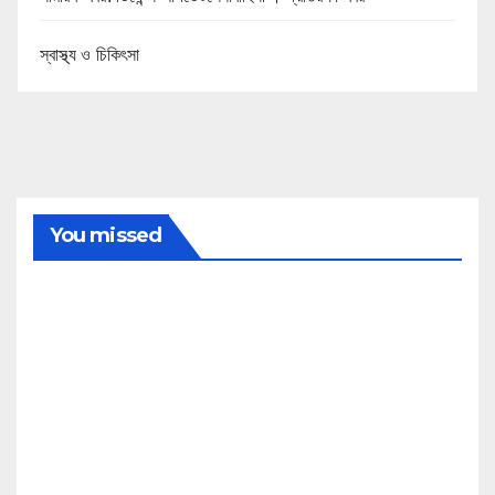
স্বাস্থ্য ও চিকিৎসা
You missed