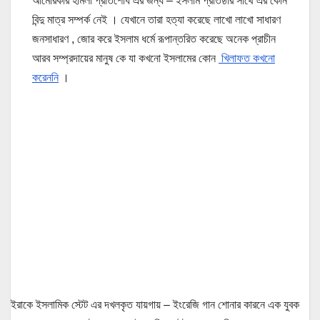
আমেরিকার হামলা প্রতিশোধ এর জন্য – ইসলাম প্রতিষ্ঠার সাথে এর কোন
বিন্দু মাত্র সম্পর্ক নেই । যেখানে তারা হত্যা করেছে লাখো লাখো সাধারণ
জনসাধারণ , জোর করে ইসলাম ধর্মে রূপান্তরিত করেছে অনেক প্রাচীন
আরব সম্প্রদায়ের মানুষ কে যা কখনো ইসলামের কোন
খিলাফত কখনো
করেননি
।
ইরাকে ইসলামিক স্টেট এর দখলকৃত যায়গায় – ইংরেজি গান শোনার কারনে এক যুবক