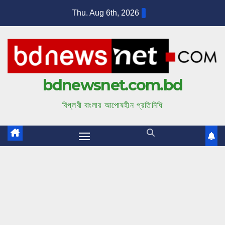
S
Thu. Aug 6th, 2026
k
i
p
t
bdnewsnet.com.bd
o
c
বিপ্লবী বাংলার আপোষহীন প্রতিনিধি
o
n
t
e
n
t