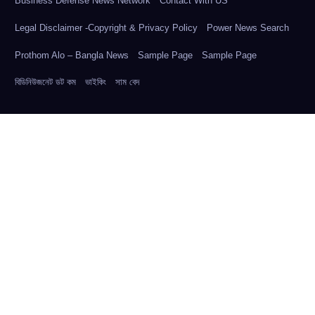
Business Defense News Network
Contact With US
Legal Disclaimer -Copyright & Privacy Policy
Power News Search
Prothom Alo – Bangla News
Sample Page
Sample Page
বিডিনিউজনেট ডট কম
ভাইকিং
সাম বেদ