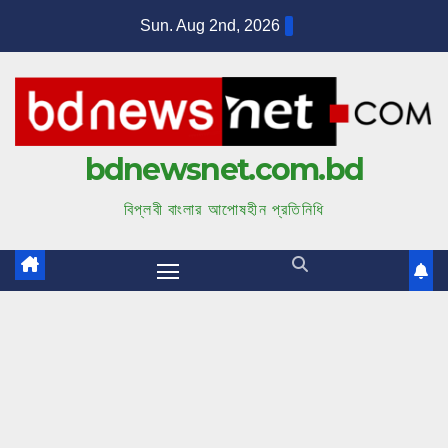
S
Sun. Aug 2nd, 2026
k
i
p
t
bdnewsnet.com.bd
o
c
বিপ্লবী বাংলার আপোষহীন প্রতিনিধি
o
n
t
e
n
t