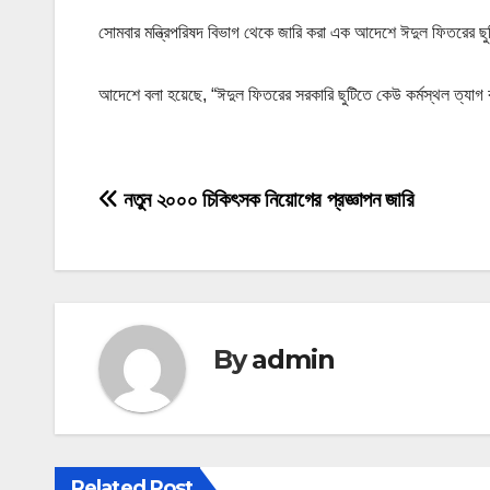
সোমবার মন্ত্রিপরিষদ বিভাগ থেকে জারি করা এক আদেশে ঈদুল ফিতরের ছুটি
আদেশে বলা হয়েছে, “ঈদুল ফিতরের সরকারি ছুটিতে কেউ কর্মস্থল ত্য
P
নতুন ২০০০ চিকিৎসক নিয়োগের প্রজ্ঞাপন জারি
o
s
t
By
admin
n
a
v
Related Post