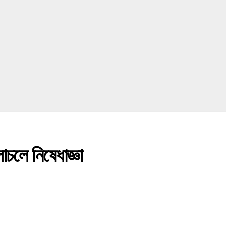
লে নিষেধাজ্ঞা