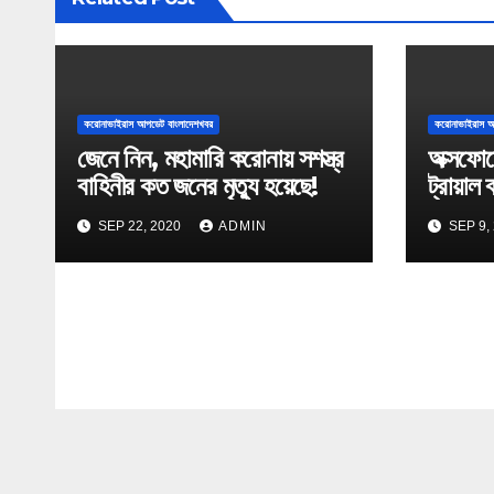
i
g
a
করোনাভাইরাস আপডেট বাংলাদেশখবর
করোনাভাইরাস আ
জেনে নিন, মহামারি করোনায় সশস্ত্র
অক্সফোর
t
বাহিনীর কত জনের মৃত্যু হয়েছে!
ট্রায়াল 
i
SEP 22, 2020
ADMIN
SEP 9,
o
n