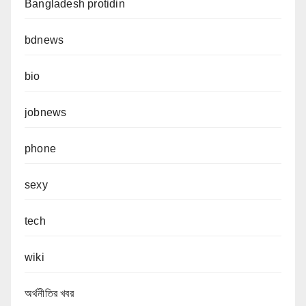
Bangladesh protidin
bdnews
bio
jobnews
phone
sexy
tech
wiki
অর্থনীতির খবর