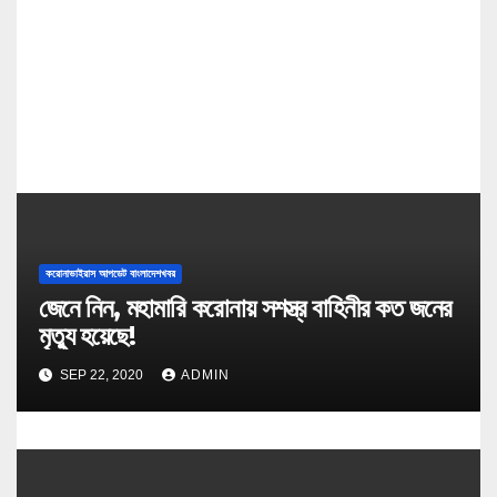
i
o
n
করোনাভাইরাস আপডেট বাংলাদেশখবর
জেনে নিন, মহামারি করোনায় সশস্ত্র বাহিনীর কত জনের
মৃত্যু হয়েছে!
SEP 22, 2020
ADMIN