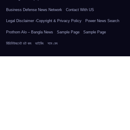
Business Defense News Network
Contact With US
Legal Disclaimer -Copyright & Privacy Policy
Power News Search
Prothom Alo – Bangla News
Sample Page
Sample Page
বিডিনিউজনেট ডট কম
ভাইকিং
সাম বেদ