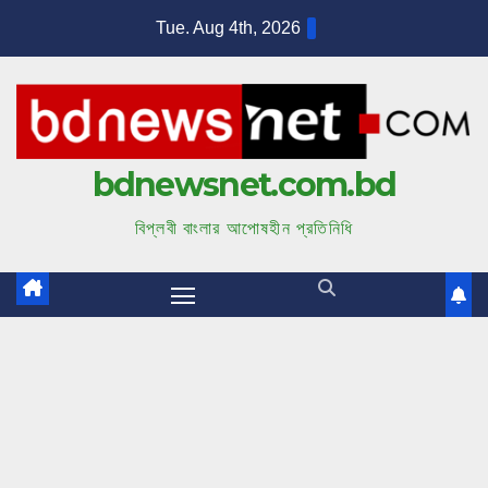
S
Tue. Aug 4th, 2026
k
i
p
t
bdnewsnet.com.bd
o
c
বিপ্লবী বাংলার আপোষহীন প্রতিনিধি
o
n
t
e
n
t