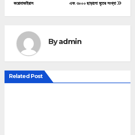
করোনাভাইরাস
এবং ৩০০০ ছাড়ালো মৃতের সংখ্যা
o
s
t
By
admin
n
a
v
Related Post
i
g
a
t
i