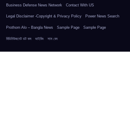
Business Defense News Network
Contact With US
Legal Disclaimer -Copyright & Privacy Policy
Power News Search
Prothom Alo – Bangla News
Sample Page
Sample Page
বিডিনিউজনেট ডট কম
ভাইকিং
সাম বেদ