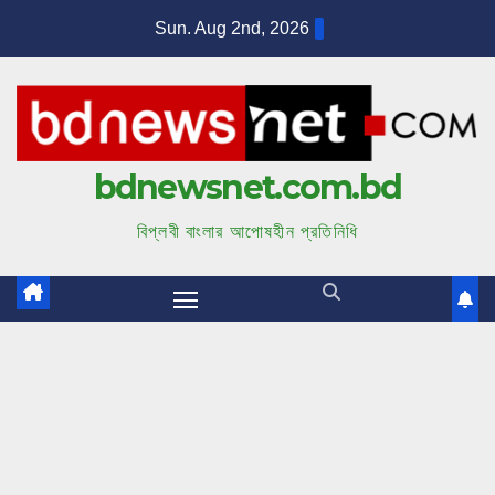
S
Sun. Aug 2nd, 2026
k
i
p
t
bdnewsnet.com.bd
o
c
বিপ্লবী বাংলার আপোষহীন প্রতিনিধি
o
n
t
e
n
t