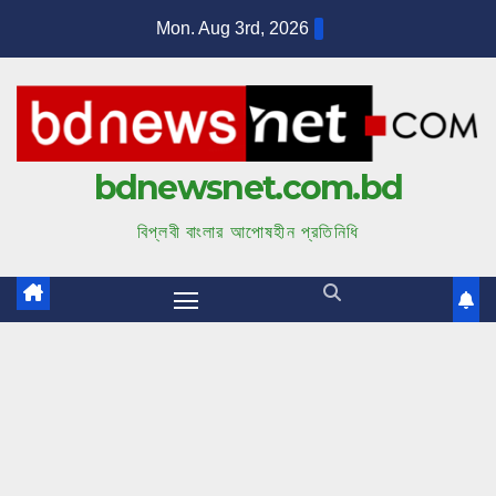
S
Mon. Aug 3rd, 2026
k
i
p
t
bdnewsnet.com.bd
o
c
বিপ্লবী বাংলার আপোষহীন প্রতিনিধি
o
n
t
e
n
t