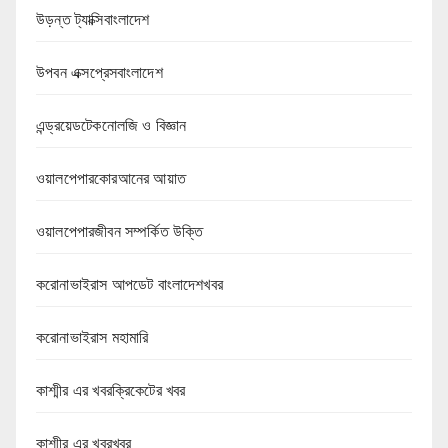
উড়ন্ত ট্যাক্সিবাংলাদেশ
উপবন এক্সপ্রেসবাংলাদেশ
এন্ড্রয়েডটেকনোলজি ও বিজ্ঞান
ওয়ালপেপারকোরআনের আয়াত
ওয়ালপেপারজীবন সম্পর্কিত উক্তি
করোনাভাইরাস আপডেট বাংলাদেশখবর
করোনাভাইরাস মহামারি
কাশ্মীর এর খবরক্রিকেটের খবর
কাশ্মীর এর খবরখবর