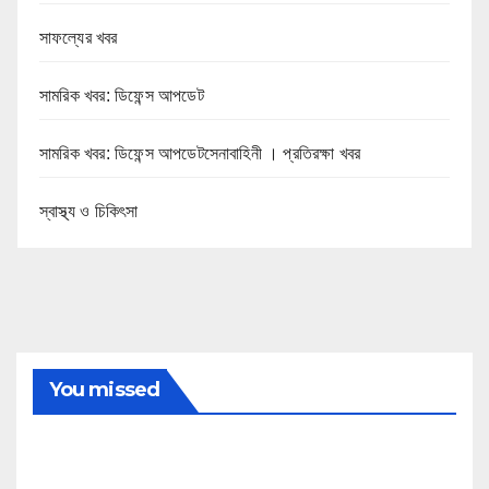
সাফল্যের খবর
সামরিক খবর: ডিফেন্স আপডেট
সামরিক খবর: ডিফেন্স আপডেটসেনাবাহিনী । প্রতিরক্ষা খবর
স্বাস্থ্য ও চিকিৎসা
You missed