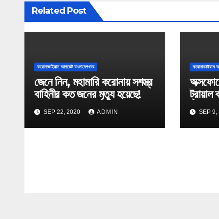
v
Related Post
i
g
a
করোনাভাইরাস আপডেট বাংলাদেশখবর
করোনাভাইরাস আ
জেনে নিন, মহামারি করোনায় সশস্ত্র
অক্সফোর
t
বাহিনীর কত জনের মৃত্যু হয়েছে!
ট্রায়াল 
i
SEP 22, 2020
ADMIN
SEP 9,
o
n