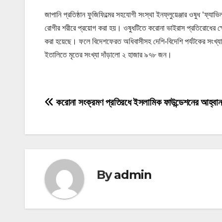
জাপানি প্রতিষ্ঠান ফুজিফিল্মের সহযোগী সংস্থা ইনফ্লুয়েঞ্জার ওষুধ ‘
রোগীর শরীরে প্রয়োগ করা হয়। ওষুধটিতে করোনা ভাইরাস প্রতিরোধের ক্ষে
করা হয়েছে। ফলে বিদেশফেরত অধিবাসীসহ দেশি-বিদেশি পর্যটকের সংখ্য
ইতালিতে মৃতের সংখ্যা দাঁড়ালো ২ হাজার ৯৭৮ জন।
P
করোনা সংক্রমণ প্রতিরধে ইসলামিক ফাউন্ডেশনের আহ্বান
o
s
t
By
admin
n
a