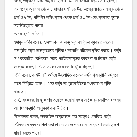
মাসে, শুধুমাত্র ঢাকা শহরে ৩ হাজার ৭৬ টন করোনা বর্জ্য তৈরি হয়ছে।
এর মধ্যে গ্লাভস থেকে ১ হাজার ৯শ’ ১৬ টন, অস্ত্রোপচারের মাস্ক থেকে
৪শ’ ৪৭ টন, পলিথিন শপিং ব্যাগ থেকে ৪শ’ ৪৩ টন এবং ব্যবহৃত হ্যান্ড
স্যানিটাইজার পাত্র
থেকে ২শ’৭০ টন ।
হুমায়ুন কবির বলেন, হাসপাতাল ও অন্যান্য ব্যক্তির ব্যবহৃত করোনা
সামগ্রীর বর্জ্য জনস্বাস্থ্যের ঝুঁকির পাশাপাশি পরিবেশ দূষিত করছে। বর্জ্য
সংগ্রহকারীরা বেশিরভাগ সময় প্রতিরক্ষামূলক ব্যবস্থা না নিয়েই বর্জ্য
সংগ্রহ করছে। এতে তাদের সংক্রমণের ঝুঁকি বাড়ছে।
তিনি বলেন, কমিউনিটি পর্যায়ে উৎপাদিত করোনা বর্জ্য গৃহস্থালি বর্জ্যরে
সাথে মিশ্রিত হচ্ছে। এতে বর্জ্য সংগ্রহকারীদের সংক্রমণের ঝুঁকি
বাড়ছে।
তাই, সংক্রমণের ঝুঁকি প্রতিরোধে করোনা বর্জ্য সঠিক ব্যবস্থাপনার জন্য
আলাদা পদ্ধতি অনুসরণ করা উচিত।
বিশেষজ্ঞরা বলেন, লকডাউন বাস্তবায়ন করা সত্বেও কোভিড বর্জ্য
সঠিকভাবে ব্যবস্থাপনা করা না গেলে দেশে করোনা সংক্রমণ ভয়াবহ রূপ
ধারণ করতে পারে।