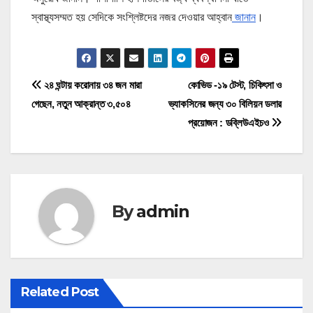
স্বাস্থ্যসম্মত হয় সেদিকে সংশ্লিষ্টদের নজর দেওয়ার আহ্বান
জানান
।
P
২৪ ঘন্টায় করোনায় ৩৪ জন মারা
কোভিড -১৯ টেস্ট, চিকিৎসা ও
গেছেন, নতুন আক্রান্ত ৩,৫০৪
ভ্যাকসিনের জন্য ৩০ বিলিয়ন ডলার
o
প্রয়োজন : ডব্লিউএইচও
s
t
n
By
admin
a
v
i
Related Post