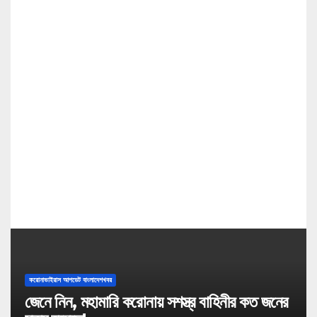
g
a
t
i
o
n
করোনাভাইরাস আপডেট বাংলাদেশখবর
জেনে নিন, মহামারি করোনায় সশস্ত্র বাহিনীর কত জনের