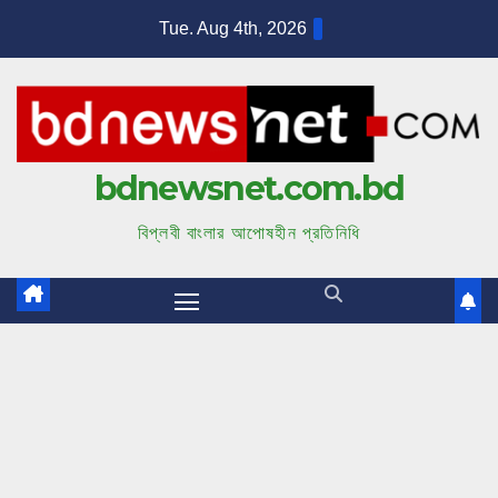
S
Tue. Aug 4th, 2026
k
i
p
t
bdnewsnet.com.bd
o
c
বিপ্লবী বাংলার আপোষহীন প্রতিনিধি
o
n
t
e
n
t