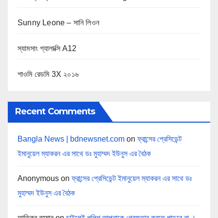
Sunny Leone – সানি লিওন
স্যামসাং গ্যালাক্সি A12
শাওমি রেডমি 3X ২০১৬
Recent Comments
Bangla News | bdnewsnet.com
on
ফ্রান্সের প্রেসিডেন্ট
ইমানুয়েল ম্যাকরন এর সাথে ডঃ মুহাম্মদ ইউনুস এর বৈঠক
Anonymous
on
ফ্রান্সের প্রেসিডেন্ট ইমানুয়েল ম্যাকরন এর সাথে ডঃ
মুহাম্মদ ইউনুস এর বৈঠক
আতিকুর রহমান
on
চাইলেই পুলিশ আপনাকে গ্রেফতার করতে পাড়বে না ।