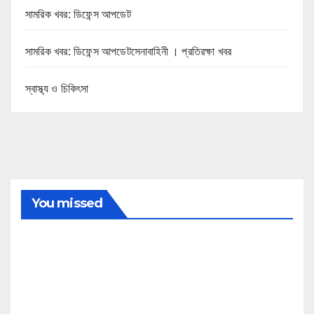
সামরিক খবর: ডিফেন্স আপডেট
সামরিক খবর: ডিফেন্স আপডেটসেনাবাহিনী । প্রতিরক্ষা খবর
স্বাস্থ্য ও চিকিৎসা
You missed