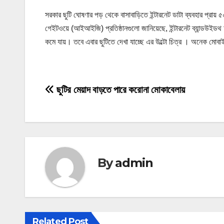
সরকার ছুটি ঘোষণার পড় থেকে বাসাবাড়িতে ইন্টারনেট ডাটা ব্যবহার প্রায় ৫
গেইটওয়ে (আইআইজি) প্রতিষ্ঠানগুলো জানিয়েছে, ইন্টারনেট ব্যান্ডউইডথ
কমে যায়। তবে এবার ছুটিতে দেখা যাচ্ছে এর উল্টো চিত্র । অনেক মোবাই
P
ছুটির মেয়াদ বাড়তে পারে করোনা মোকাবেলায়
o
s
t
By
admin
n
a
v
Related Post