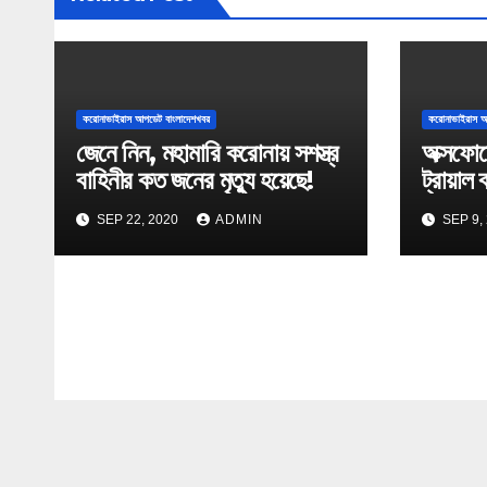
i
g
a
করোনাভাইরাস আপডেট বাংলাদেশখবর
করোনাভাইরাস আ
জেনে নিন, মহামারি করোনায় সশস্ত্র
অক্সফোর
t
বাহিনীর কত জনের মৃত্যু হয়েছে!
ট্রায়াল 
i
SEP 22, 2020
ADMIN
SEP 9,
o
n