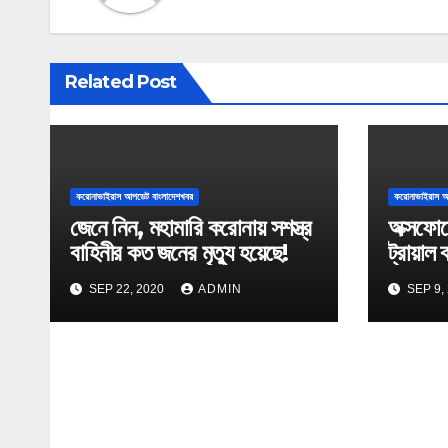
a
v
Related Post
i
g
a
করোনাভাইরাস আপডেট বাংলাদেশখবর
করোনাভাইরাস আ
জেনে নিন, মহামারি করোনায় সশস্ত্র
অক্সফোর
t
বাহিনীর কত জনের মৃত্যু হয়েছে!
ট্রায়াল 
i
SEP 22, 2020
ADMIN
SEP 9,
o
n