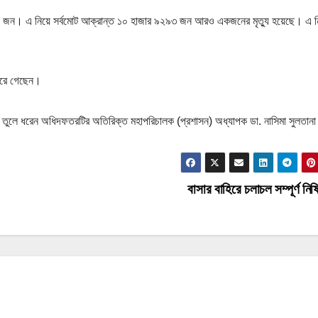
৮৬ জন। এ নিয়ে সর্বমোট আক্রান্ত ১০ হাজার ৯২৯৩ জন আরও একজনের মৃত্যু হয়েছে। এ ন
িরে গেছেন।
থ্য তুলে ধরেন অধিদফতরটির অতিরিক্ত মহাপরিচালক (প্রশাসন) অধ্যাপক ডা. নাসিমা সুলতান
বাসার বাহিরে চলাচল সম্পূর্ণ নিষ