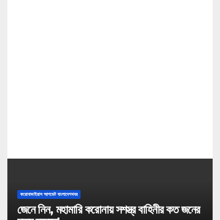
g
a
t
i
o
n
করোনাভাইরাস আপডেট বাংলাদেশখবর
জেনে নিন, মহামারি করোনায় সশস্ত্র বাহিনীর কত জনের