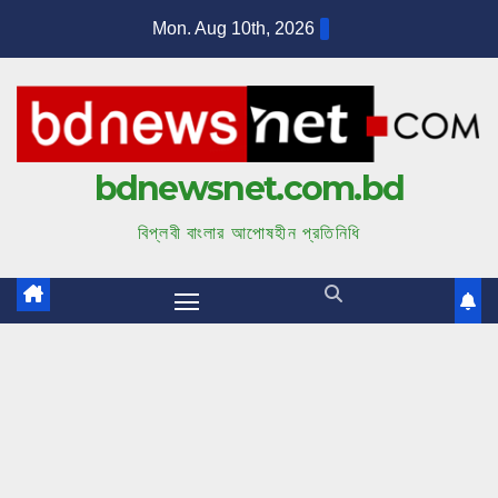
S
Mon. Aug 10th, 2026
k
i
p
t
bdnewsnet.com.bd
o
c
বিপ্লবী বাংলার আপোষহীন প্রতিনিধি
o
n
t
e
n
t