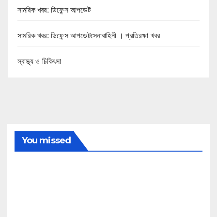
সামরিক খবর: ডিফেন্স আপডেট
সামরিক খবর: ডিফেন্স আপডেটসেনাবাহিনী । প্রতিরক্ষা খবর
স্বাস্থ্য ও চিকিৎসা
You missed