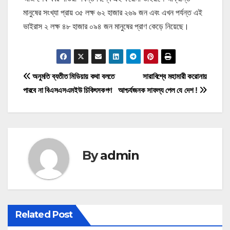
মানুষের সংখ্যা প্রায় ৩৫ লক্ষ ৬২ হাজার ২৬৯ জন এবং এখন পর্যন্ত এই
ভাইরাস ২ লক্ষ ৪৮ হাজার ০৯৪ জন মানুষের প্রাণ কেড়ে নিয়েছে।
P
অনুমতি ব্যতীত মিডিয়ায় কথা বলতে
সারাবিশ্বে মহামারী করোনায়
পারবে না বিএসএসএমইউ চিকিৎসকগণ
আশ্চর্যজনক সাফল্য পেল যে দেশ !
o
s
t
By
admin
n
a
v
Related Post
i