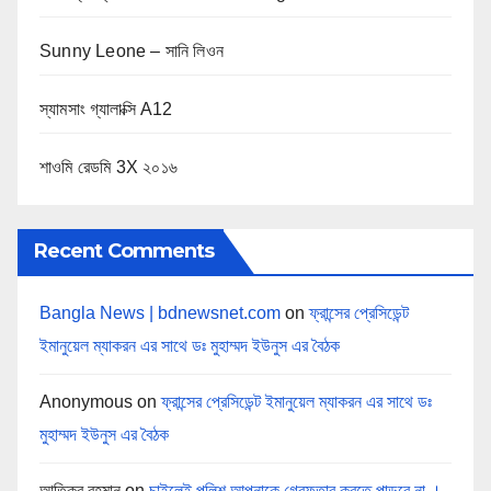
Sunny Leone – সানি লিওন
স্যামসাং গ্যালাক্সি A12
শাওমি রেডমি 3X ২০১৬
Recent Comments
Bangla News | bdnewsnet.com
on
ফ্রান্সের প্রেসিডেন্ট
ইমানুয়েল ম্যাকরন এর সাথে ডঃ মুহাম্মদ ইউনুস এর বৈঠক
Anonymous
on
ফ্রান্সের প্রেসিডেন্ট ইমানুয়েল ম্যাকরন এর সাথে ডঃ
মুহাম্মদ ইউনুস এর বৈঠক
আতিকুর রহমান
on
চাইলেই পুলিশ আপনাকে গ্রেফতার করতে পাড়বে না ।