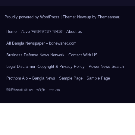
Proudly powered by WordPress
|
Theme: Newsup by
Themeansar
.
Home
?Live ?করোনাভাইরাস আপডেট
About us
All Bangla Newspaper – bdnewsnet.com
Business Defense News Network
Contact With US
Legal Disclaimer -Copyright & Privacy Policy
Power News Search
Prothom Alo – Bangla News
Sample Page
Sample Page
বিডিনিউজনেট ডট কম
ভাইকিং
সাম বেদ