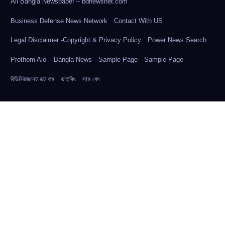
All Bangla Newspaper – bdnewsnet.com
Business Defense News Network
Contact With US
Legal Disclaimer -Copyright & Privacy Policy
Power News Search
Prothom Alo – Bangla News
Sample Page
Sample Page
বিডিনিউজনেট ডট কম
ভাইকিং
সাম বেদ