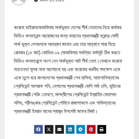
করোনা ভাইরাসমোকাবিলায় সার্কভুক্ত দেশের শীর্ষ নেতাদের নিয়ে কার্যকর
ভিডিও কনফারেন্স আয়োজনের জন্য ভারতের প্রধানমন্ত্রী নরেন্দ্র মোদী
সার্ক ভুক্ত দেশগুলকে আহব্বান জানান এবং তার আহ্বানে সারা দিয়ে
রোববার (১৫ মার্চ) কোভিড-১৯ মোকাবিলায় সমন্বিত কর্মসূচি ঠিক করতে
ভিডিও কনফারেন্সে অংশ নেন সার্কভুক্ত আট শীর্ষ নেতা।সেখানে করোনা
সচেতনতা মূলক নানা আলোচনা হয় এবং করোনায় করনীয় পদক্ষেপ একে
একে তুলে ধরে বাংলাদেশের প্রধানমন্ত্রী শেখ হাসিনা, আফগানিস্তানের
প্রেসিডেন্ট আশরাফ গনি, নেপালের প্রধানমন্ত্রী কেপি শর্মা ওলি, ভুটানের
প্রধানমন্ত্রী শেরিং তোবগে, মালদ্বীপের প্রেসিডেন্ট ইব্রাহিম মোহাম্মদ
সলিহ, শ্রীলঙ্কার প্রেসিডেন্ট গোটাবে রাজাপাকসে এবং পাকিস্তানের
প্রধানমন্ত্রী ইমরান খানের স্বাস্থ্য উপদেষ্টা জাফর মির্জা।