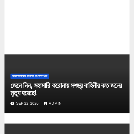
i
o
n
করোনাভাইরাস আপডেট বাংলাদেশখবর
জেনে নিন, মহামারি করোনায় সশস্ত্র বাহিনীর কত জনের
মৃত্যু হয়েছে!
SEP 22, 2020
ADMIN