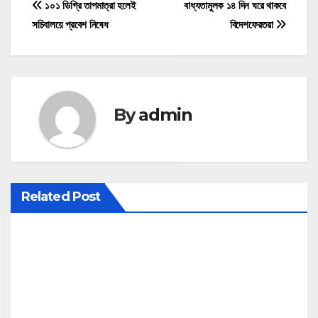
P
১০১ ডিগ্রি তাপমাত্রা হলেই
বাধ্যতামুলক ১৪ দিন ঘরে থাকবে
সচিবালয়ে প্রবেশ নিষেধ
বিদেশফেরতরা
o
s
t
By
admin
n
a
v
Related Post
i
g
a
t