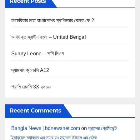
Recent Posts
আমেরিকার মতে বাংলাদেশের স্বাধিনতার ঘোষক কে ?
অবিভক্ত স্বাধীন বাংলা – United Bengal
Sunny Leone – সানি লিওন
স্যামসাং গ্যালাক্সি A12
শাওমি রেডমি 3X ২০১৬
Recent Comments
Bangla News | bdnewsnet.com
on
ফ্রান্সের প্রেসিডেন্ট
ইমানুয়েল ম্যাকরন এর সাথে ডঃ মুহাম্মদ ইউনুস এর বৈঠক