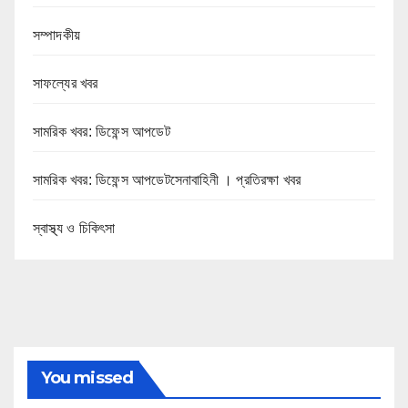
সম্পাদকীয়
সাফল্যের খবর
সামরিক খবর: ডিফেন্স আপডেট
সামরিক খবর: ডিফেন্স আপডেটসেনাবাহিনী । প্রতিরক্ষা খবর
স্বাস্থ্য ও চিকিৎসা
You missed