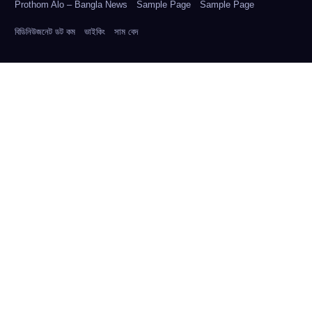
Prothom Alo – Bangla News
Sample Page
Sample Page
বিডিনিউজনেট ডট কম
ভাইকিং
সাম বেদ