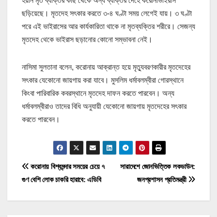
হয়নি মৃত ব্যক্তির কাছ থেকে অন্য ব্যক্তির দেহে করোনাভাইরাস
ছড়িয়েছে। মৃতদেহ সৎকার করতে ৩-৪ ঘণ্টা সময় লেগেই যায়। ৩ ঘণ্টা
পরে এই ভাইরাসের আর কার্যকারিতা থাকে না মৃতব্যক্তির শরীরে। সেজন্য
মৃতদেহ থেকে ভাইরাস ছড়ানোর কোনো সম্ভাবনা নেই।
নাসিমা সুলতানা বলেন, করোনায় আক্রান্ত হয়ে মৃত্যুবরণকারীর মৃতদেহের
সৎকার যেকোনো জায়গায় করা যাবে। মুসলিম ধর্মাবলম্বীরা গোরস্থানে
কিংবা পারিবারিক কবরস্থানে মৃতদেহ দাফন করতে পারবেন। অন্য
ধর্মাবলম্বীরাও তাদের বিধি অনুযায়ী যেকোনো জায়গায় মৃতদেহের সৎকার
করতে পারবেন।
P
করোনায় বিশ্বমন্দার সময়ের চেয়ে ৭
সারাদেশে জোনভিত্তিক লকডাউন:
গুণ বেশি লোক চাকরি হারাবে: এডিবি
জনপ্রশাসন প্রতিমন্ত্রী
o
s