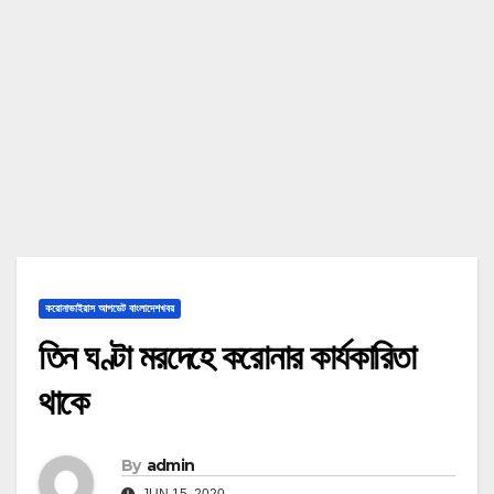
করোনাভাইরাস আপডেট বাংলাদেশখবর
তিন ঘণ্টা মরদেহে করোনার কার্যকারিতা
থাকে
By
admin
JUN 15, 2020