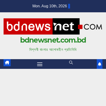
S
Mon. Aug 10th, 2026
k
i
p
t
bdnewsnet.com.bd
o
c
বিপ্লবী বাংলার আপোষহীন প্রতিনিধি
o
n
t
e
n
t