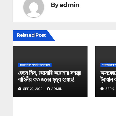
t
By
admin
n
a
v
Related Post
i
g
a
করোনাভাইরাস আপডেট বাংলাদেশখবর
করোনাভাইরাস আ
জেনে নিন, মহামারি করোনায় সশস্ত্র
অক্সফোর
t
বাহিনীর কত জনের মৃত্যু হয়েছে!
ট্রায়াল 
i
SEP 22, 2020
ADMIN
SEP 9,
o
n