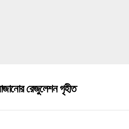
লে সাজানোর রেজুলেশন গৃহীত