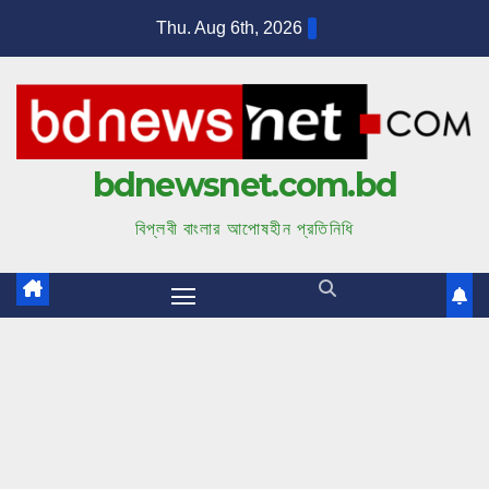
S
Thu. Aug 6th, 2026
k
i
p
t
bdnewsnet.com.bd
o
c
বিপ্লবী বাংলার আপোষহীন প্রতিনিধি
o
n
t
e
n
t