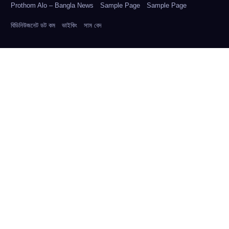
Prothom Alo – Bangla News
Sample Page
Sample Page
বিডিনিউজনেট ডট কম
ভাইকিং
সাম বেদ