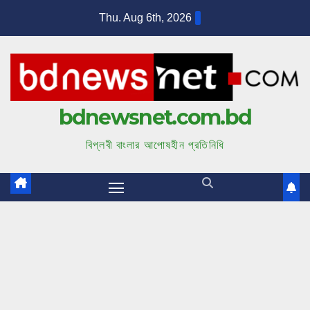
S
Thu. Aug 6th, 2026
k
i
p
t
bdnewsnet.com.bd
o
c
বিপ্লবী বাংলার আপোষহীন প্রতিনিধি
o
n
t
e
n
t