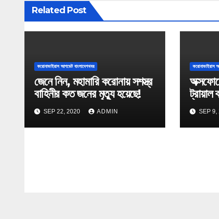
i
Related Post
g
a
t
করোনাভাইরাস আপডেট বাংলাদেশখবর
করোনাভাইরাস আ
জেনে নিন, মহামারি করোনায় সশস্ত্র
অক্সফোর
i
বাহিনীর কত জনের মৃত্যু হয়েছে!
ট্রায়াল 
o
SEP 22, 2020
ADMIN
SEP 9,
n