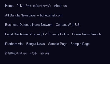
Home
?Live ?করোনাভাইরাস আপডেট
About us
All Bangla Newspaper – bdnewsnet.com
Business Defense News Network
Contact With US
Legal Disclaimer -Copyright & Privacy Policy
Power News Search
Prothom Alo – Bangla News
Sample Page
Sample Page
বিডিনিউজনেট ডট কম
ভাইকিং
সাম বেদ