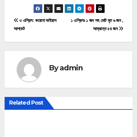
P
৩ এপ্রিল: করোনা ভাইরাস
১ এপ্রিলঃ ১ জন সহ মোট মৃত ৬ জন ,
আপডেট
আক্রান্ত ৫৪ জন
o
s
t
By
admin
n
a
v
Related Post
i
g
a