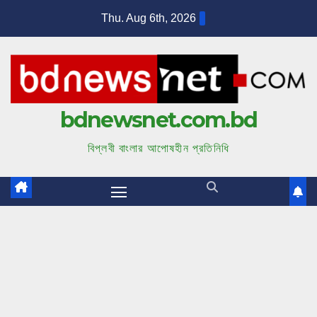
S
Thu. Aug 6th, 2026
k
i
p
t
bdnewsnet.com.bd
o
c
বিপ্লবী বাংলার আপোষহীন প্রতিনিধি
o
n
t
e
n
t