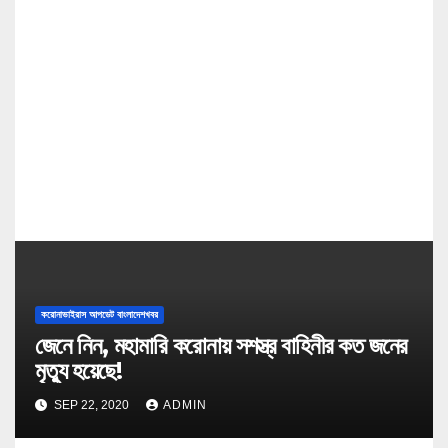
t
i
o
n
করোনাভাইরাস আপডেট বাংলাদেশখবর
জেনে নিন, মহামারি করোনায় সশস্ত্র বাহিনীর কত জনের
মৃত্যু হয়েছে!
SEP 22, 2020
ADMIN