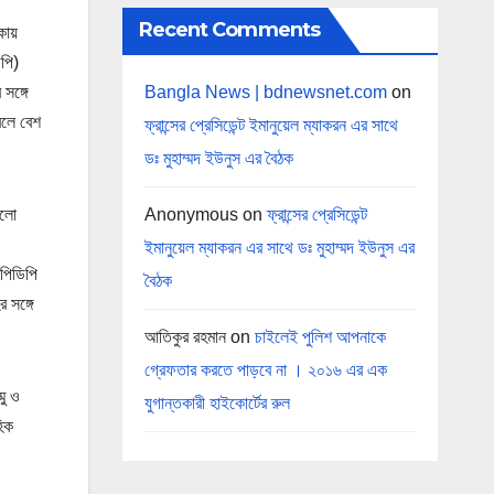
Recent Comments
কায়
িপি)
Bangla News | bdnewsnet.com
on
সঙ্গে
বলে বেশ
ফ্রান্সের প্রেসিডেন্ট ইমানুয়েল ম্যাকরন এর সাথে
ডঃ মুহাম্মদ ইউনুস এর বৈঠক
Anonymous
on
ফ্রান্সের প্রেসিডেন্ট
ুলো
ইমানুয়েল ম্যাকরন এর সাথে ডঃ মুহাম্মদ ইউনুস এর
 পিডিপি
বৈঠক
 সঙ্গে
আতিকুর রহমান
on
চাইলেই পুলিশ আপনাকে
গ্রেফতার করতে পাড়বে না । ২০১৬ এর এক
মু ও
যুগান্তকারী হাইকোর্টের রুল
হিক