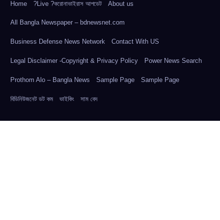
Home
?Live ?করোনাভাইরাস আপডেট
About us
All Bangla Newspaper – bdnewsnet.com
Business Defense News Network
Contact With US
Legal Disclaimer -Copyright & Privacy Policy
Power News Search
Prothom Alo – Bangla News
Sample Page
Sample Page
বিডিনিউজনেট ডট কম
ভাইকিং
সাম বেদ