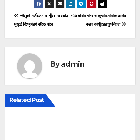
P
গোয়েন্দা সর্তকতা: কাশ্মীরে যে কোন
১৪৪ ধারার মাঝে ও জুম্মার নামাজ আদায়
মুহূর্তে বিস্ফোরণ ঘটতে পারে
করল কাশ্মীরের মুসলিমরা
o
s
t
By
admin
n
a
v
Related Post
i
g
a