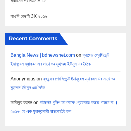
স্যামসাং গ্যালাক্সি A12
শাওমি রেডমি 3X ২০১৬
Recent Comments
Bangla News | bdnewsnet.com
on
ফ্রান্সের প্রেসিডেন্ট
ইমানুয়েল ম্যাকরন এর সাথে ডঃ মুহাম্মদ ইউনুস এর বৈঠক
Anonymous
on
ফ্রান্সের প্রেসিডেন্ট ইমানুয়েল ম্যাকরন এর সাথে ডঃ
মুহাম্মদ ইউনুস এর বৈঠক
আতিকুর রহমান
on
চাইলেই পুলিশ আপনাকে গ্রেফতার করতে পাড়বে না ।
২০১৬ এর এক যুগান্তকারী হাইকোর্টের রুল