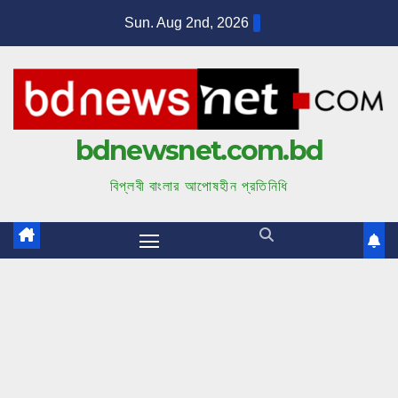
S
Sun. Aug 2nd, 2026
k
i
p
t
bdnewsnet.com.bd
o
c
বিপ্লবী বাংলার আপোষহীন প্রতিনিধি
o
n
t
e
n
t