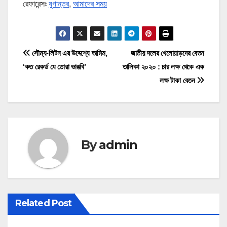
রেফারেন্সঃ
যুগান্তর
,
আমাদের সময়
P
সৌম্য-লিটন এর উদ্দেশ্যে তামিম,
জাতীয় দলের খেলোয়াড়দের বেতন
‘কত রেকর্ড যে তোরা ভাঙবি’
তালিকা ২০২০ : চার লক্ষ থেকে এক
o
লক্ষ টাকা বেতন
s
t
n
By
admin
a
v
i
Related Post
g