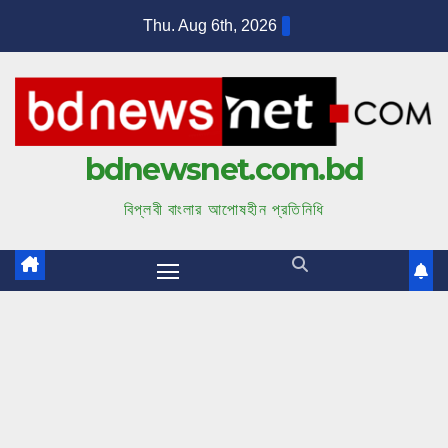
S
Thu. Aug 6th, 2026
k
i
p
t
bdnewsnet.com.bd
o
c
বিপ্লবী বাংলার আপোষহীন প্রতিনিধি
o
n
t
e
n
t