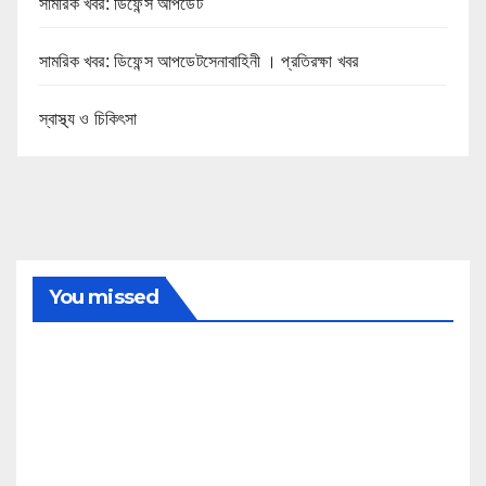
সামরিক খবর: ডিফেন্স আপডেট
সামরিক খবর: ডিফেন্স আপডেটসেনাবাহিনী । প্রতিরক্ষা খবর
স্বাস্থ্য ও চিকিৎসা
You missed