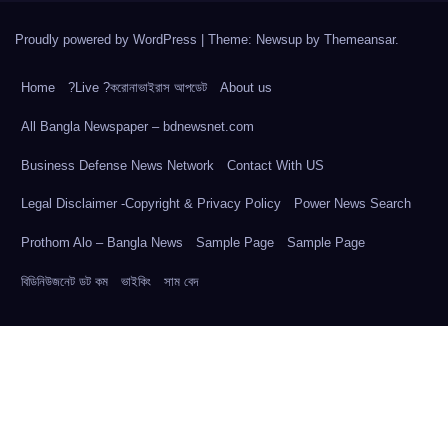
Proudly powered by WordPress
|
Theme: Newsup by
Themeansar
.
Home
?Live ?করোনাভাইরাস আপডেট
About us
All Bangla Newspaper – bdnewsnet.com
Business Defense News Network
Contact With US
Legal Disclaimer -Copyright & Privacy Policy
Power News Search
Prothom Alo – Bangla News
Sample Page
Sample Page
বিডিনিউজনেট ডট কম
ভাইকিং
সাম বেদ