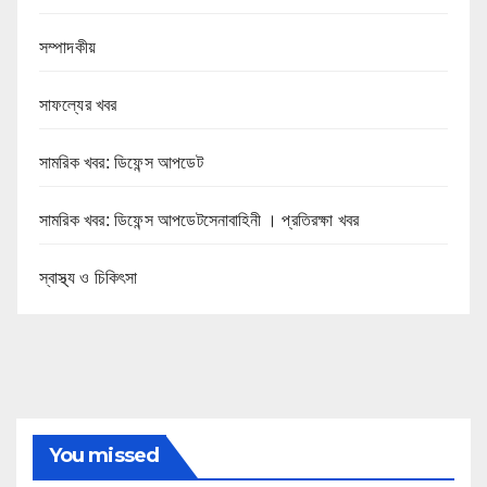
সম্পাদকীয়
সাফল্যের খবর
সামরিক খবর: ডিফেন্স আপডেট
সামরিক খবর: ডিফেন্স আপডেটসেনাবাহিনী । প্রতিরক্ষা খবর
স্বাস্থ্য ও চিকিৎসা
You missed