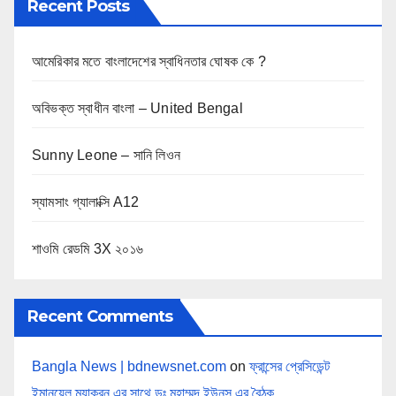
Recent Posts
আমেরিকার মতে বাংলাদেশের স্বাধিনতার ঘোষক কে ?
অবিভক্ত স্বাধীন বাংলা – United Bengal
Sunny Leone – সানি লিওন
স্যামসাং গ্যালাক্সি A12
শাওমি রেডমি 3X ২০১৬
Recent Comments
Bangla News | bdnewsnet.com
on
ফ্রান্সের প্রেসিডেন্ট
ইমানুয়েল ম্যাকরন এর সাথে ডঃ মুহাম্মদ ইউনুস এর বৈঠক