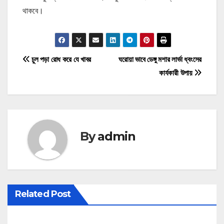
থাকবে।
P
চুল পড়া রোধ করে যে খাবর
ঘরোয়া ভাবে ডেঙ্গু মশার লার্ভা ধ্বংসের
কার্যকারী উপায়
o
s
t
By
admin
n
a
v
Related Post
i