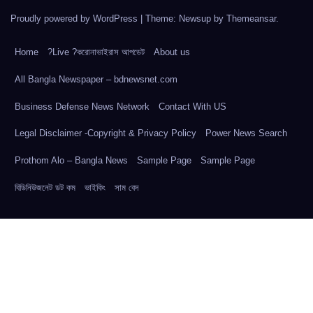
Proudly powered by WordPress
|
Theme: Newsup by
Themeansar
.
Home
?Live ?করোনাভাইরাস আপডেট
About us
All Bangla Newspaper – bdnewsnet.com
Business Defense News Network
Contact With US
Legal Disclaimer -Copyright & Privacy Policy
Power News Search
Prothom Alo – Bangla News
Sample Page
Sample Page
বিডিনিউজনেট ডট কম
ভাইকিং
সাম বেদ