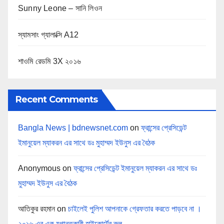
Sunny Leone – সানি লিওন
স্যামসাং গ্যালাক্সি A12
শাওমি রেডমি 3X ২০১৬
Recent Comments
Bangla News | bdnewsnet.com
on
ফ্রান্সের প্রেসিডেন্ট
ইমানুয়েল ম্যাকরন এর সাথে ডঃ মুহাম্মদ ইউনুস এর বৈঠক
Anonymous
on
ফ্রান্সের প্রেসিডেন্ট ইমানুয়েল ম্যাকরন এর সাথে ডঃ
মুহাম্মদ ইউনুস এর বৈঠক
আতিকুর রহমান
on
চাইলেই পুলিশ আপনাকে গ্রেফতার করতে পাড়বে না ।
২০১৬ এর এক যুগান্তকারী হাইকোর্টের রুল