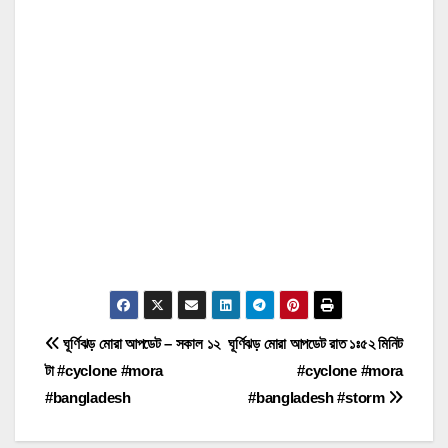
P
ঘূর্ণিঝড় মোরা আপডেট – সকাল ১২
ঘূর্ণিঝড় মোরা আপডেট রাত ১ঃ৫২ মিনিট
টা #cyclone #mora
#cyclone #mora
o
#bangladesh
#bangladesh #storm
s