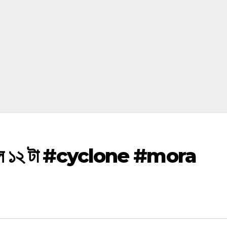
 সকাল ১২ টা #cyclone #mora