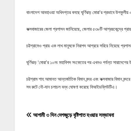
বাংলাদেশ আবহাওয়া অধিদপ্তর বলছে ঘূর্ণিঝড় মোরা’র প্রভাবে উপকুলীয় 
কক্সবাজারের জেলা প্রশাসন জানিয়েছে, জেলার ৫৩৮টি আশ্রয়কেন্দ্রে প্রা
চট্টগ্রামেও প্রায় এক লাখ মানুষকে নিরাপদ আশ্রয়ে সরিয়ে নিয়েছে প্রশ
ঘূর্ণিঝড় ‘মোরা’র ১০নং মহাবিপদ সংকেতের পর এখনও পর্যন্ত সারাদেশের উপ
চট্টগ্রাম শাহ আমানত আন্তর্জাতিক বিমান বন্দর এবং কক্সবাজার বিমান বন্দর
সব রুটে নৌ-যান চলাচল বন্ধ ঘোষণা করেছে বিআইডব্লিউটিএ।
P
আগামী ৩ দিন দেশজুড়ে বৃষ্টিপাত হওয়ার সম্ভাবনা
o