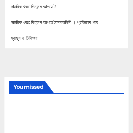
সামরিক খবর: ডিফেন্স আপডেট
সামরিক খবর: ডিফেন্স আপডেটসেনাবাহিনী । প্রতিরক্ষা খবর
স্বাস্থ্য ও চিকিৎসা
You missed