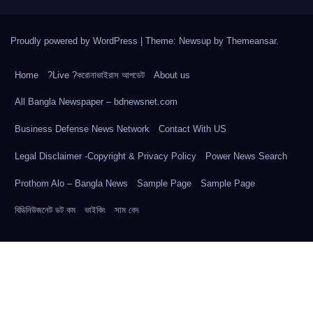
Proudly powered by WordPress
|
Theme: Newsup by
Themeansar
.
Home
?Live ?করোনাভাইরাস আপডেট
About us
All Bangla Newspaper – bdnewsnet.com
Business Defense News Network
Contact With US
Legal Disclaimer -Copyright & Privacy Policy
Power News Search
Prothom Alo – Bangla News
Sample Page
Sample Page
বিডিনিউজনেট ডট কম
ভাইকিং
সাম বেদ