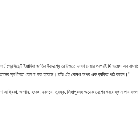
ে মার্চ প্রেসিডেন্ট ইয়াহিয়া জাতির উদ্দেশ্যে রেডিওতে ভাষণ দেয়ার পরপরই দি ভয়েস অব বাংল
াকিস্তানের স্বাধীনতা ঘোষণা করা হয়েছে। তাঁর এই ঘোষণা অপর এক ব্যক্তি পাঠ করেন।”
্ষিণ আফ্রিকা, জাপান, হংকং, নরওয়ে, তুরস্ক, সিঙ্গাপুরসহ অনেক দেশের খবরে স্থান পায় বাং