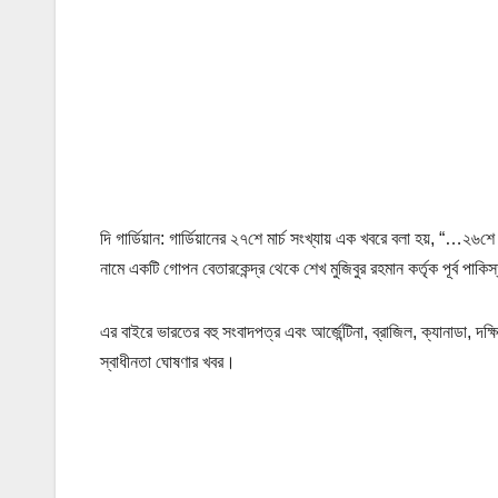
দি গার্ডিয়ান: গার্ডিয়ানের ২৭শে মার্চ সংখ্যায় এক খবরে বলা হয়, “…২৬শ
নামে একটি গোপন বেতারকেন্দ্র থেকে শেখ মুজিবুর রহমান কর্তৃক পূর্ব প
এর বাইরে ভারতের বহু সংবাদপত্র এবং আর্জেন্টিনা, ব্রাজিল, ক্যানাডা, দক
স্বাধীনতা ঘোষণার খবর।