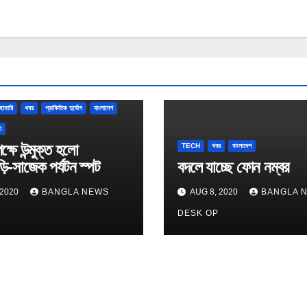
হামারি
খবর
প্রাকিতিক দুর্যোগ
বাংলাদেশ
া
েক্ষে উন্মুক্ত হলো
TECH
খবর
বাংলাদেশ
ি-সাজেক পর্যটন স্পট
বদলে যাচ্ছে ফোন নম্বর
 2020
BANGLA NEWS
AUG 8, 2020
BANGLA 
P
DESK OP