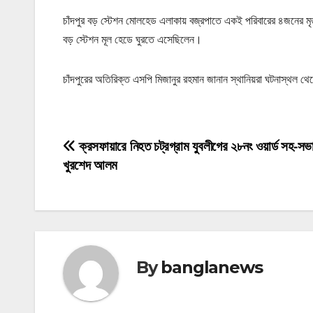
চাঁদপুর বড় স্টেশন মোলহেড এলাকায় বজ্রপাতে একই পরিবারের ৪জনের মৃত্যু
বড় স্টেশন মূল হেডে ঘুরতে এসেছিলেন।
চাঁদপুরের অতিরিক্ত এসপি মিজানুর রহমান জানান স্থানিয়রা ঘটনাস্থল থে
P
ক্রসফায়ারে নিহত চট্রগ্রাম যুবলীগের ২৮নং ওয়ার্ড সহ-সভ
খুরশেদ আলম
o
s
t
n
By
banglanews
a