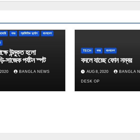
হামারি
খবর
প্রাকিতিক দুর্যোগ
বাংলাদেশ
া
েক্ষে উন্মুক্ত হলো
TECH
খবর
বাংলাদেশ
ি-সাজেক পর্যটন স্পট
বদলে যাচ্ছে ফোন নম্বর
 2020
BANGLA NEWS
AUG 8, 2020
BANGLA 
P
DESK OP