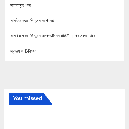
সাফল্যের খবর
সামরিক খবর: ডিফেন্স আপডেট
সামরিক খবর: ডিফেন্স আপডেটসেনাবাহিনী । প্রতিরক্ষা খবর
স্বাস্থ্য ও চিকিৎসা
You missed