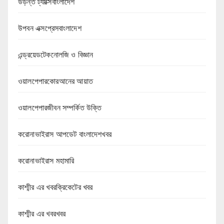
উড়ন্ত ট্যাক্সিবাংলাদেশ
উপবন এক্সপ্রেসবাংলাদেশ
এন্ড্রয়েডটেকনোলজি ও বিজ্ঞান
ওয়ালপেপারকোরআনের আয়াত
ওয়ালপেপারজীবন সম্পর্কিত উক্তি
করোনাভাইরাস আপডেট বাংলাদেশখবর
করোনাভাইরাস মহামারি
কাশ্মীর এর খবরক্রিকেটের খবর
কাশ্মীর এর খবরখবর