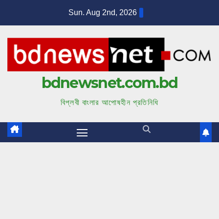
S
Sun. Aug 2nd, 2026
k
i
p
t
bdnewsnet.com.bd
o
c
বিপ্লবী বাংলার আপোষহীন প্রতিনিধি
o
n
t
e
n
t