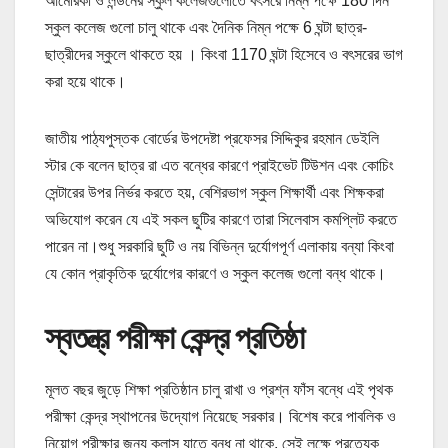
আমেরিকা ও লন্ডনের স্কুল কলেজগুলোতে বৎসরে নিম্ন পক্ষে 180 দিন
স্কুল কলেজ গুলো চালু থাকে এবং দৈনিক নিম্ন পক্ষে 6 ঘন্টা ছাত্র-
ছাত্রীদের স্কুলে থাকতে হয় । কিংবা 1170 ঘন্টা হিসেবে ও বৎসরের ভাগ
করা হয়ে থাকে।
জাতীয় পাঠ্যপুস্তক বোর্ডের উপদেষ্টা প্রফেসর সিদ্দিকুর রহমান ডেইলি
স্টার কে বলেন ছাত্র রা এত বন্ধের কারণে প্রাইভেট টিউশন এবং কোচিং
সেন্টারের উপর নির্ভর করতে হয়, বেশিরভাগ স্কুল শিক্ষার্থী এবং শিক্ষকরা
অভিযোগ করেন যে এই সকল ছুটির কারণে তারা সিলেবাস কমপ্লিট করতে
পারেন না।শুধু সরকারি ছুটি ও নয় বিভিন্ন দুর্যোগপূর্ণ এলাকায় বন্যা কিংবা
যে কোন প্রাকৃতিক দুর্যোগের কারণে ও স্কুল কলেজ গুলো বন্ধ থাকে।
স্বতন্ত্র পরীক্ষা কেন্দ্র প্রতিষ্ঠা
মূলত বছর জুড়ে শিক্ষা প্রতিষ্ঠান চালু রাখা ও প্রশ্ন ফাঁস বন্ধে এই পৃথক
পরীক্ষা কেন্দ্র স্থাপনের উদ্যোগ নিয়েছে সরকার। বিশেষ করে পাবলিক ও
নিয়োগ পরীক্ষার জন্য ক্লাস যাতে বন্ধ না থাকে, সেই লক্ষে প্রত্যেক