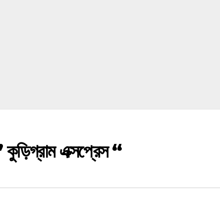
” কুড়িগ্রাম এক্সপ্রেস “