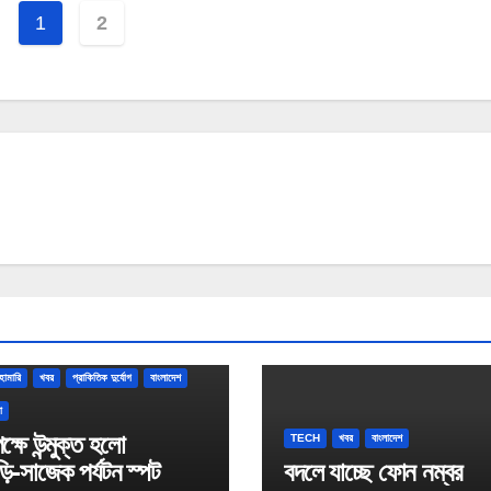
1
2
হামারি
খবর
প্রাকিতিক দুর্যোগ
বাংলাদেশ
া
েক্ষে উন্মুক্ত হলো
TECH
খবর
বাংলাদেশ
ি-সাজেক পর্যটন স্পট
বদলে যাচ্ছে ফোন নম্বর