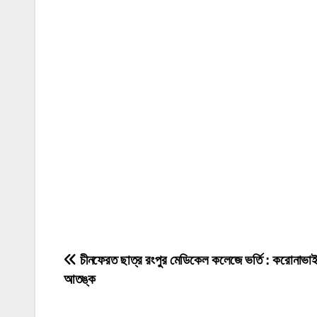
P
চীনফেরত ছাত্র রংপুর মেডিকেল কলেজে ভর্তি : করোনাভা
আতঙ্ক
o