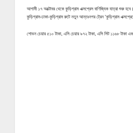
আগামী ১৭ অক্টোবর থেকে কুড়িগ্রাম এক্সপ্রেস বাণিজ্যিক যাত্রা শুরু হবে
কুড়িগ্রাম-ঢাকা-কুড়িগ্রাম রুটে নতুন আন্তঃনগর ট্রেন ‘কুড়িগ্রাম এক্সপ
শোভন চেয়ার ৫১০ টাকা, এসি চেয়ার ৯৭২ টাকা, এসি সিট ১১৬৮ টাকা এবং