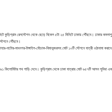
মিনিটে কুড়িগ্রাম রেলস্টেশন থেকে ছেড়ে বিকেল ৫টা ২৫ মিনিটে ঢাকায় পৌঁছবে। ঢাকার কমলাপু
 স্টেশনে পৌঁছবে।
সান্তাহার-নাটোর-মাধনগর-টাঙ্গাইল-মৌচাক-বিমানবন্দরসহ মোট ১০টি স্টেশনে যাত্রী ওঠানামা করাব
৬১ কিলোমিটার পথ পাড়ি দেবে। কুড়িগ্রাম থেকে ঢাকা যাত্রায় মোট ৬৫৭টি আসন সুবিধা এব