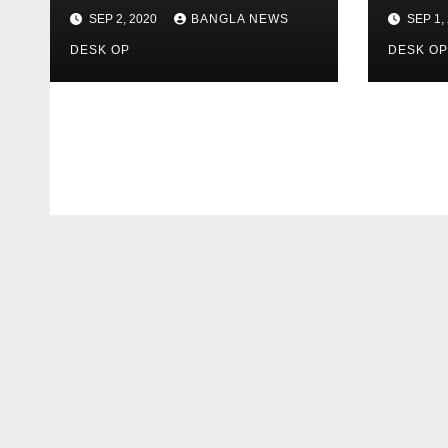
n
SEP 2, 2020
BANGLA NEWS
SEP 1,
DESK OP
DESK O